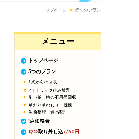
トップページ
⑤つのプラン
メニュー
トップページ
5つのプラン
1点からの回収
2ｔトラック積み放題
引っ越し時の不用品回収
草刈り草むしり・伐採
生前整理・遺品整理
1点価格表
ｴｱｺﾝ
取り外し込
7,150円