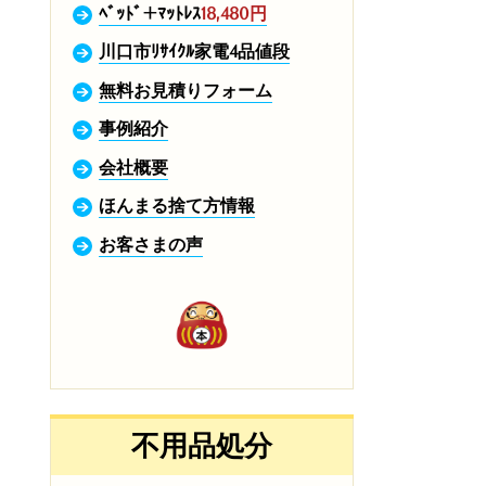
ﾍﾞｯﾄﾞ+ﾏｯﾄﾚｽ
18,480円
川口市ﾘｻｲｸﾙ家電4品値段
無料お見積りフォーム
事例紹介
会社概要
ほんまる捨て方情報
お客さまの声
不用品処分